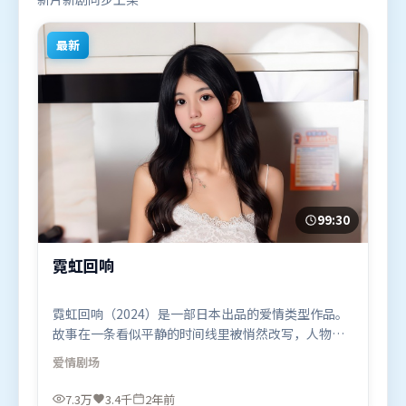
最新
99:30
霓虹回响
霓虹回响（2024）是一部日本出品的爱情类型作品。
故事在一条看似平静的时间线里被悄然改写，人物被
迫直面过去与现在的撕裂。叙事线索多线并进，最终
爱情
剧场
在关键节点收束。由宁浩执导，刘亦菲、周迅、提莫
西·查拉米，咏梅、基里安·墨菲、全智贤等联袂出
7.3万
3.4千
2年前