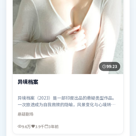
99:23
异境档案
异境档案（2023）是一部印度出品的悬疑类型作品。
一次旅途成为自我救赎的隐喻，风景变化与心境转折
彼此呼应。叙事线索多线并进，最终在关键节点收
悬疑
剧场
束。由洪常秀执导，梁朝伟、朱一龙、长泽雅美，古
天乐等联袂出演。影片于2023年1月26日（印度）在
9.6万
3.9千
3年前
部分地区首映上线，适合喜欢悬疑题材的观众观看。