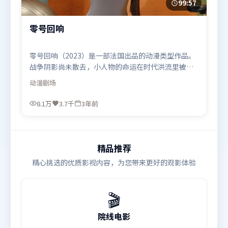
99:57
零号回响
零号回响（2023）是一部法国出品的动漫类型作品。
战争阴影尚未散去，小人物的命运在时代洪流里被轻
轻托起又放下。视听风格统一而富有实验感，配乐与
动漫
剧场
画面情绪贴合。由拉吉库马尔·希拉尼执导，汤唯、
刘亦菲、苍井优，周迅、朱一龙等联袂出演。影片于
8.1万
3.7千
3年前
2023年2月2日（法国）在部分地区首映上线，适合喜
欢动漫题材的观众观看。
精品推荐
精心挑选的优质影视内容，为您带来更好的观影体验
🎬
院线电影