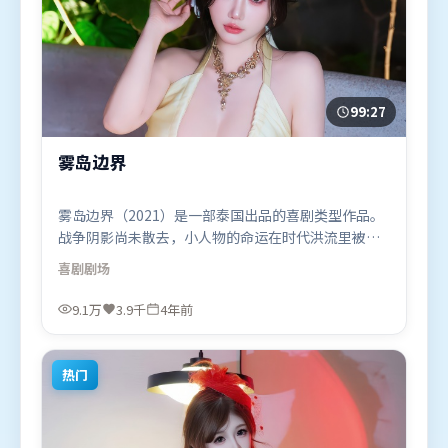
99:27
雾岛边界
雾岛边界（2021）是一部泰国出品的喜剧类型作品。
战争阴影尚未散去，小人物的命运在时代洪流里被轻
轻托起又放下。人物关系网复杂却不凌乱，每场对手
喜剧
剧场
戏都推动信息增量。由文牧野执导，张家辉、刘德
华、迪皮卡·帕度柯妮，雷佳音、汤唯、梁朝伟等联
9.1万
3.9千
4年前
袂出演。影片于2021年11月7日（泰国）在部分地区
首映上线，适合喜欢喜剧题材的观众观看。
热门