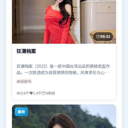
99:42
狂潮档案
狂潮档案（2022）是一部中国台湾出品的悬疑类型作
品。一次旅途成为自我救赎的隐喻，风景变化与心境
转折彼此呼应。人物关系网复杂却不凌乱，每场对手
悬疑
剧场
戏都推动信息增量。由林超贤执导，黄渤、河正宇、
秦海璐，易烊千玺、王景春、周迅等联袂出演。影片
3.6千
1.9千
4年前
于2022年5月26日（中国台湾）在部分地区首映上
线，适合喜欢悬疑题材的观众观看。
最新