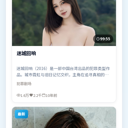
99:55
迷城回响
迷城回响（2016）是一部中国台湾出品的犯罪类型作
品。城市霓虹与旧日记忆交织，主角在追寻真相的路
上不断付出代价。叙事线索多线并进，最终在关键节
犯罪
剧场
点收束。由洪常秀执导，黄渤、堺雅人、汤姆·哈
迪，提莫西·查拉米等联袂出演。影片于2016年3月9
1.6万
2.2千
10年前
日（中国台湾）在部分地区首映上线，适合喜欢犯罪
题材的观众观看。
最新