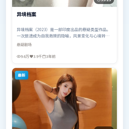
异境档案
异境档案（2023）是一部印度出品的悬疑类型作品。
一次旅途成为自我救赎的隐喻，风景变化与心境转折
彼此呼应。叙事线索多线并进，最终在关键节点收
悬疑
剧场
束。由洪常秀执导，梁朝伟、朱一龙、长泽雅美，古
天乐等联袂出演。影片于2023年1月26日（印度）在
9.6万
3.9千
3年前
部分地区首映上线，适合喜欢悬疑题材的观众观看。
最新