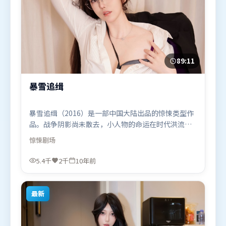
89:11
暴雪追缉
暴雪追缉（2016）是一部中国大陆出品的惊悚类型作
品。战争阴影尚未散去，小人物的命运在时代洪流里
被轻轻托起又放下。类型元素被重新组合，既致敬经
惊悚
剧场
典也尝试突破套路。由阿彼尔邦执导，胡歌、周迅、
梁朝伟，古天乐等联袂出演。影片于2016年2月6日
5.4千
2千
10年前
（中国大陆）在部分地区首映上线，适合喜欢惊悚题
材的观众观看。
最新