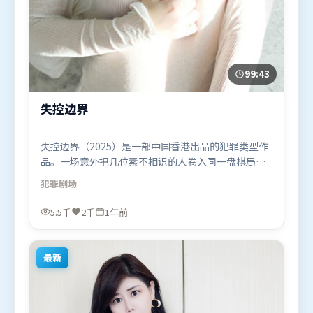
99:43
失控边界
失控边界（2025）是一部中国香港出品的犯罪类型作
品。一场意外把几位素不相识的人卷入同一盘棋局，
信任与背叛交替上演。群像刻画各有弧光，配角亦承
犯罪
剧场
担叙事推进功能。由程耳执导，朱一龙、基里安·墨
菲、黄渤，长泽雅美、河正宇、汤唯等联袂出演。影
5.5千
2千
1年前
片于2025年5月27日（中国香港）在部分地区首映上
线，适合喜欢犯罪题材的观众观看。
最新