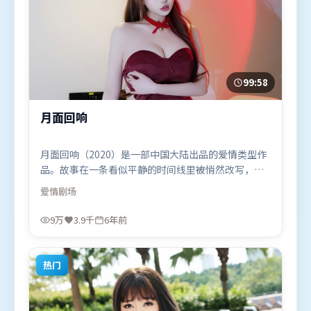
99:58
月面回响
月面回响（2020）是一部中国大陆出品的爱情类型作
品。故事在一条看似平静的时间线里被悄然改写，人
物被迫直面过去与现在的撕裂。群像刻画各有弧光，
爱情
剧场
配角亦承担叙事推进功能。由宁浩执导，张家辉、胡
歌、廖凡，咏梅、刘德华等联袂出演。影片于2020年
9万
3.9千
6年前
7月4日（中国大陆）在部分地区首映上线，适合喜欢
爱情题材的观众观看。
热门