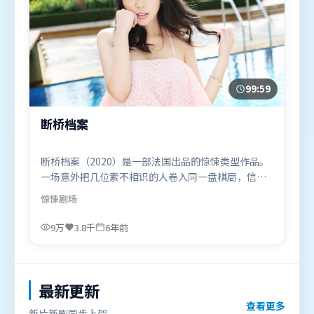
99:59
断桥档案
断桥档案（2020）是一部法国出品的惊悚类型作品。
一场意外把几位素不相识的人卷入同一盘棋局，信任
与背叛交替上演。高潮段落信息密度高，情绪释放与
惊悚
剧场
主题回扣同时完成。由洪常秀执导，廖凡、基里安·
墨菲、木村拓哉，张家辉、沈腾、长泽雅美等联袂出
9万
3.8千
6年前
演。影片于2020年8月3日（法国）在部分地区首映上
线，适合喜欢惊悚题材的观众观看。
最新更新
查看更多
新片新剧同步上架