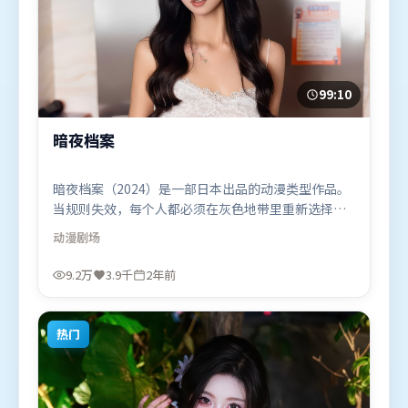
99:10
暗夜档案
暗夜档案（2024）是一部日本出品的动漫类型作品。
当规则失效，每个人都必须在灰色地带里重新选择立
场与底线。叙事线索多线并进，最终在关键节点收
动漫
剧场
束。由丹尼斯·维伦纽瓦执导，木村拓哉、章子怡、
长泽雅美，白宇、孙艺珍、杨幂等联袂出演。影片于
9.2万
3.9千
2年前
2024年3月28日（日本）在部分地区首映上线，适合
喜欢动漫题材的观众观看。
热门