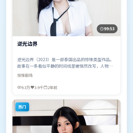
99:53
逆光边界
逆光边界（2023）是一部泰国出品的惊悚类型作品。
故事在一条看似平静的时间线里被悄然改写，人物被
迫直面过去与现在的撕裂。动作场面设计讲究空间与
惊悚
剧场
节奏，文戏部分同样扎实耐嚼。由让-皮埃尔·热内执
导，杨紫、黄渤、王景春，苍井优、胡歌等联袂出
9.3万
3.9千
2年前
演。影片于2023年11月8日（泰国）在部分地区首映
上线，适合喜欢惊悚题材的观众观看。
热门