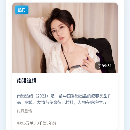
热门
99:51
南港追缉
南港追缉（2021）是一部中国香港出品的犯罪类型作
品。家族、友情与使命彼此拉扯，人物在绝境中仍试
图守住心中微光。动作场面设计讲究空间与节奏，文
犯罪
剧场
戏部分同样扎实耐嚼。由史蒂文·斯皮尔伯格执导，
奥卡菲娜、章子怡、宋康昊，提莫西·查拉米、咏梅
9.5万
3.9千
5年前
等联袂出演。影片于2021年2月10日（中国香港）在