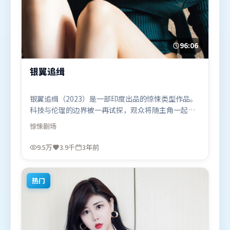
96:06
银翼追缉
银翼追缉（2023）是一部印度出品的惊悚类型作品。
科技与伦理的边界被一再试探，观众将随主角一起经
历道德震荡。高潮段落信息密度高，情绪释放与主题
惊悚
剧场
回扣同时完成。由詹姆斯·卡梅隆执导，宋康昊、全
智贤、张译，孙艺珍等联袂出演。影片于2023年2月
9.5万
3.9千
3年前
24日（印度）在部分地区首映上线，适合喜欢惊悚题
材的观众观看。
热门