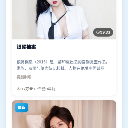
99:33
银翼档案
银翼档案（2016）是一部印度出品的喜剧类型作品。
家族、友情与使命彼此拉扯，人物在绝境中仍试图守
住心中微光。人物关系网复杂却不凌乱，每场对手戏
喜剧
剧场
都推动信息增量。由史蒂文·斯皮尔伯格执导，咏
梅、提莫西·查拉米、雷佳音，堺雅人、黄渤等联袂
8.7万
3.7千
9年前
出演。影片于2016年10月20日（印度）在部分地区首
映上线，适合喜欢喜剧题材的观众观看。
最新